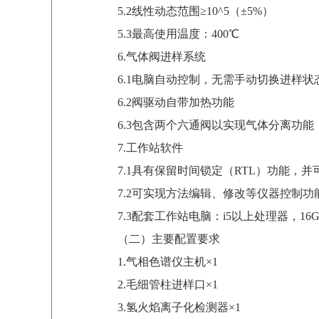
5.2线性动态范围≥10^5（±5%）
5.3最高使用温度：400℃
6.气体阀进样系统
6.1电脑自动控制，无需手动切换进样状
6.2阀驱动自带加热功能
6.3包含两个六通阀以实现气体分离功能
7.工作站软件
7.1具有保留时间锁定（RTL）功能，
7.2可实现方法编辑、修改等仪器控制功
7.3配套工作站电脑：i5以上处理器，16G
（二）主要配置要求
1.气相色谱仪主机×1
2.毛细管柱进样口×1
3.氢火焰离子化检测器×1