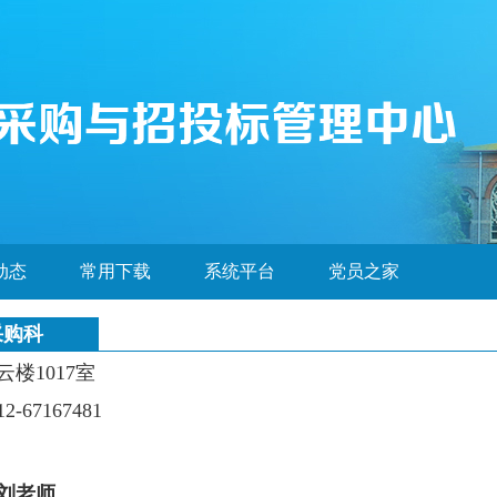
动态
常用下载
系统平台
党员之家
采购科
云楼
1017
室
12-67167481
刘老师